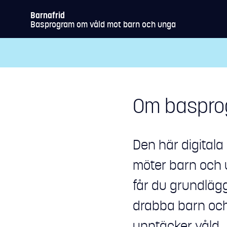
Barnafrid
Basprogram om våld mot barn och unga
Om baspr
Den här digitala
möter barn och u
får du grundläg
drabba barn och
upptäcker våld.