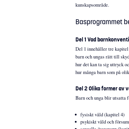
kunskapsområde.
Basprogrammet bes
Del 1 Vad barnkonventi
Del 1 innehåller tre kapit
barn och ungas rätt till sky
hur det kan ta sig uttryck 
hur många barn som på olik
Del 2 Olika former av v
Barn och unga blir utsatta f
fysiskt våld (kapitel 4)
psykiskt våld och försum
sexuella övergrepp (kapit