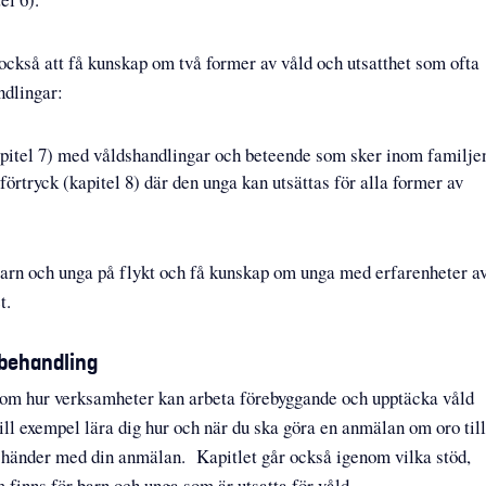
också att få kunskap om två former av våld och utsatthet som ofta
ndlingar:
kapitel 7) med våldshandlingar och beteende som sker inom familje
förtryck (kapitel 8) där den unga kan utsättas för alla former av
 barn och unga på flykt och få kunskap om unga med erfarenheter a
t.
 behandling
 om hur verksamheter kan arbeta förebyggande och upptäcka våld
ill exempel lära dig hur och när du ska göra en anmälan om oro till
 händer med din anmälan. Kapitlet går också igenom vilka stöd,
 finns för barn och unga som är utsatta för våld.