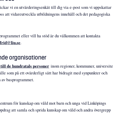
ickar vi en utvärderingsenkät till dig via e-post som vi uppskattar
 oss att vidareutveckla utbildningens innehåll och det pedagogiska
programmet eller vill ha stöd är du välkommen att kontakta
frid@liu.se
.
nde organisationer
k till de hundratals personer
inom regioner, kommuner, universite
le som på ett ovärderligt sätt har bidragit med synpunkter och
n av basprogrammet.
t centrum för kunskap om våld mot barn och unga vid Linköpings
ppdrag att samla och sprida kunskap om våld och andra övergrepp