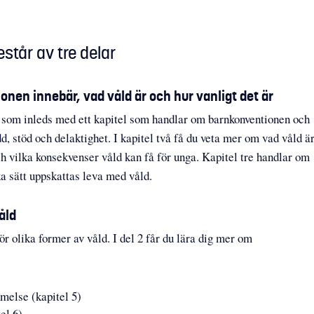
tår av tre delar
onen innebär, vad våld är och hur vanligt det är
el som inleds med ett kapitel som handlar om barnkonventionen och
dd, stöd och delaktighet. I kapitel två få du veta mer om vad våld är
och vilka konsekvenser våld kan få för unga. Kapitel tre handlar om
a sätt uppskattas leva med våld.
åld
ör olika former av våld. I del 2 får du lära dig mer om
melse (kapitel 5)
el 6).