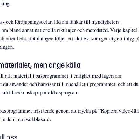
ning.
ens- och fördjupningsdelar, liksom länkar till myndigheters
 om bland annat nationella riktlinjer och metodstöd. Varje kapitel
h efter hela utbildningen följer ett sluttest som ger dig ett intyg p
ningen.
materialet, men ange källa
ill allt material i basprogrammet, i enlighet med lagen om
tt du använder och hänvisar till innehållet i programmet, och att du
arnafrid.se/kunskapsportal/basprogram
basprogrammet fristående genom att trycka på ”Kopiera video-lä
 in den i din webbläsare.
ll oss