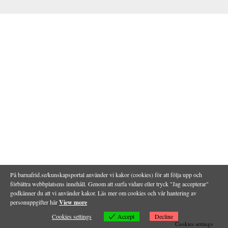
På barnafrid.se/kunskapsportal använder vi kakor (cookies) för att följa upp och
förbättra webbplatsens innehåll. Genom att surfa vidare eller tryck "Jag accepterar"
godkänner du att vi använder kakor. Läs mer om cookies och vår hantering av
personuppgifter här
View more
Accept
Cookies settings
Decline
Cookies settings