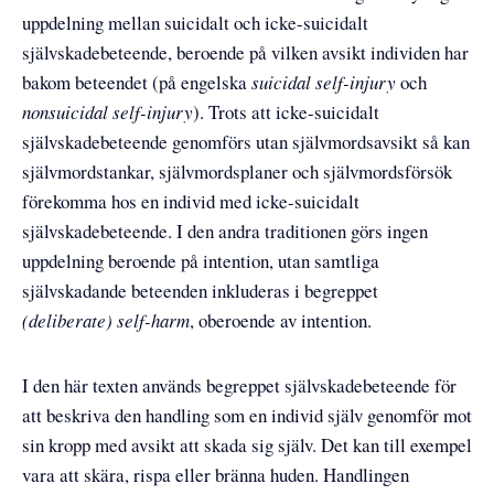
uppdelning mellan suicidalt och icke-suicidalt
självskadebeteende, beroende på vilken avsikt individen har
bakom beteendet (på engelska
suicidal self-injury
och
nonsuicidal self-injury
). Trots att icke-suicidalt
självskadebeteende genomförs utan självmordsavsikt så kan
självmordstankar, självmordsplaner och självmordsförsök
förekomma hos en individ med icke-suicidalt
självskadebeteende. I den andra traditionen görs ingen
uppdelning beroende på intention, utan samtliga
självskadande beteenden inkluderas i begreppet
(deliberate) self-harm
, oberoende av intention.
I den här texten används begreppet självskadebeteende för
att beskriva den handling som en individ själv genomför mot
sin kropp med avsikt att skada sig själv. Det kan till exempel
vara att skära, rispa eller bränna huden. Handlingen