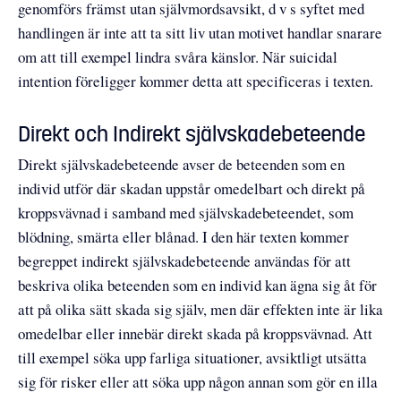
genomförs främst utan självmordsavsikt, d v s syftet med
handlingen är inte att ta sitt liv utan motivet handlar snarare
om att till exempel lindra svåra känslor. När suicidal
intention föreligger kommer detta att specificeras i texten.
Direkt och Indirekt självskadebeteende
Direkt självskadebeteende avser de beteenden som en
individ utför där skadan uppstår omedelbart och direkt på
kroppsvävnad i samband med självskadebeteendet, som
blödning, smärta eller blånad. I den här texten kommer
begreppet indirekt självskadebeteende användas för att
beskriva olika beteenden som en individ kan ägna sig åt för
att på olika sätt skada sig själv, men där effekten inte är lika
omedelbar eller innebär direkt skada på kroppsvävnad. Att
till exempel söka upp farliga situationer, avsiktligt utsätta
sig för risker eller att söka upp någon annan som gör en illa