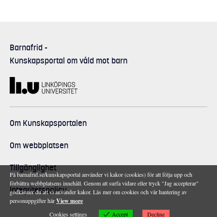
Barnafrid
-
Kunskapsportal om våld mot barn
Om Kunskapsportalen
Om webbplatsen
Tillgänglighet
På barnafrid.se/kunskapsportal använder vi kakor (cookies) för att följa upp och
förbättra webbplatsens innehåll. Genom att surfa vidare eller tryck "Jag accepterar"
Integritetspolicy
godkänner du att vi använder kakor. Läs mer om cookies och vår hantering av
personuppgifter här
View more
Accept
Cookies settings
Decline