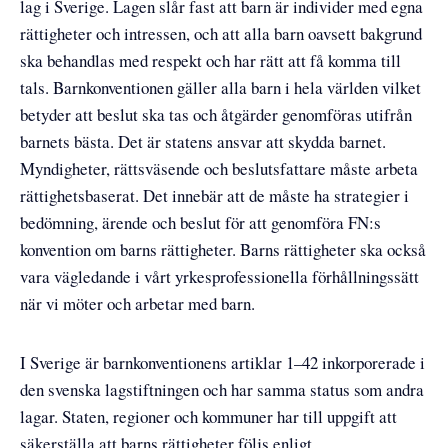
lag i Sverige. Lagen slår fast att barn är individer med egna
rättigheter och intressen, och att alla barn oavsett bakgrund
ska behandlas med respekt och har rätt att få komma till
tals. Barnkonventionen gäller alla barn i hela världen vilket
betyder att beslut ska tas och åtgärder genomföras utifrån
barnets bästa. Det är statens ansvar att skydda barnet.
Myndigheter, rättsväsende och beslutsfattare måste arbeta
rättighetsbaserat. Det innebär att de måste ha strategier i
bedömning, ärende och beslut för att genomföra FN:s
konvention om barns rättigheter. Barns rättigheter ska också
vara vägledande i vårt yrkesprofessionella förhållningssätt
när vi möter och arbetar med barn.
I Sverige är barnkonventionens artiklar 1–42 inkorporerade i
den svenska lagstiftningen och har samma status som andra
lagar. Staten, regioner och kommuner har till uppgift att
säkerställa att barns rättigheter följs enligt