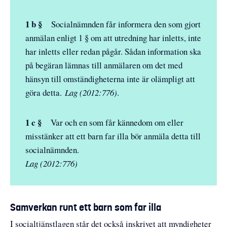
1 b §
Socialnämnden får informera den som gjort
anmälan enligt 1 § om att utredning har inletts, inte
har inletts eller redan pågår. Sådan information ska
på begäran lämnas till anmälaren om det med
hänsyn till omständigheterna inte är olämpligt att
göra detta.
Lag (2012:776)
.
1 c §
Var och en som får kännedom om eller
misstänker att ett barn far illa bör anmäla detta till
socialnämnden.
Lag (2012:776)
Samverkan runt ett barn som far illa
I socialtjänstlagen står det också inskrivet att myndigheter