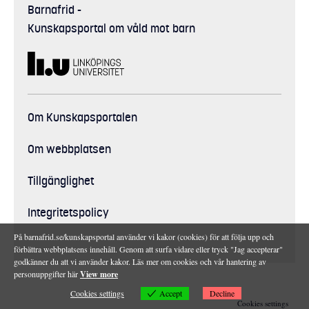
Barnafrid
-
Kunskapsportal om våld mot barn
Om Kunskapsportalen
Om webbplatsen
Tillgänglighet
Integritetspolicy
På barnafrid.se/kunskapsportal använder vi kakor (cookies) för att följa upp och
förbättra webbplatsens innehåll. Genom att surfa vidare eller tryck "Jag accepterar"
godkänner du att vi använder kakor. Läs mer om cookies och vår hantering av
personuppgifter här
View more
Accept
Cookies settings
Decline
Cookies settings